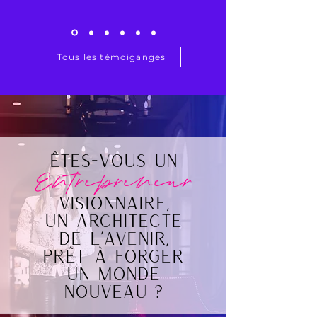
Tous les témoiganges
Êtes-vous un
Entre
pre
neur
vi
sionnaire,
un architecte
de l'avenir,
prêt à forger
un monde
nouveau ?