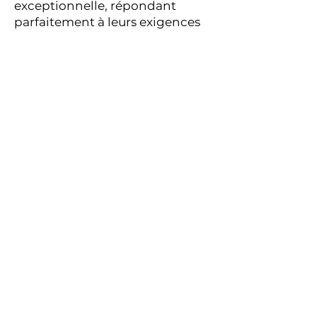
exceptionnelle, répondant
parfaitement à leurs exigences
spécifiques. Expertise dans
l'anticipation des challenges des
métiers de demain, elle confère
un atout majeur aux pionniers,
aux créateurs, et aux esprits
avant-gardistes et engagés. «
Nous sommes entrés dans l'ère
de l'authenticité », déclare-t-elle,
soulignant l'appel pour les futurs
dirigeants à aligner leur
parcours entrepreneurial avec
une écoute profonde de leurs
émotions et une fidélité à leur
essence fondamentale.